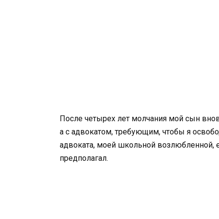
После четырех лет молчания мой сын внов
а с адвокатом, требующим, чтобы я освобод
адвоката, моей школьной возлюбленной, ес
предполагал.