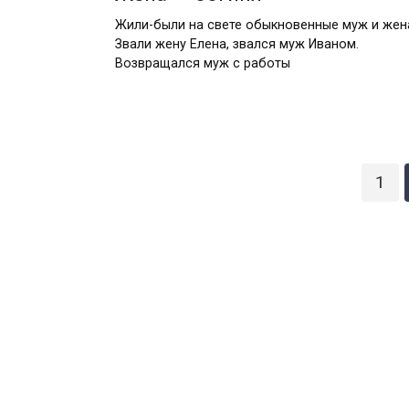
Жили-были на свете обыкновенные муж и жен
Звали жену Елена, звался муж Иваном.
Возвращался муж с работы
Пагинация
1
записей