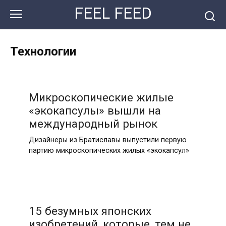
Перейти
FEEL FEED
к
контенту
Технологии
Микроскопические жилые
«экокапсулы» вышли на
международный рынок
Дизайнеры из Братиславы выпустили первую
партию микроскопических жилых «экокапсул»
15 безумных японских
изобретений, которые, тем не