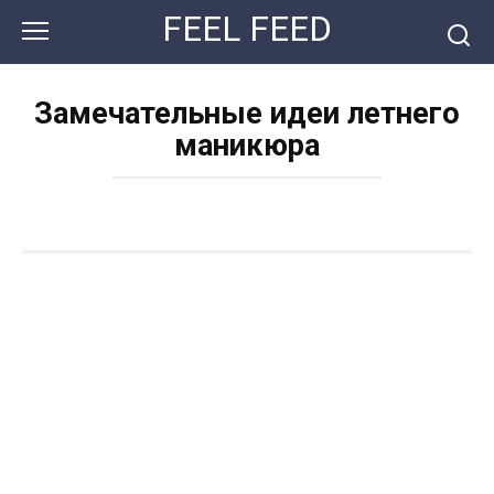
Перейти
FEEL FEED
к
контенту
Замечательные идеи летнего
маникюра