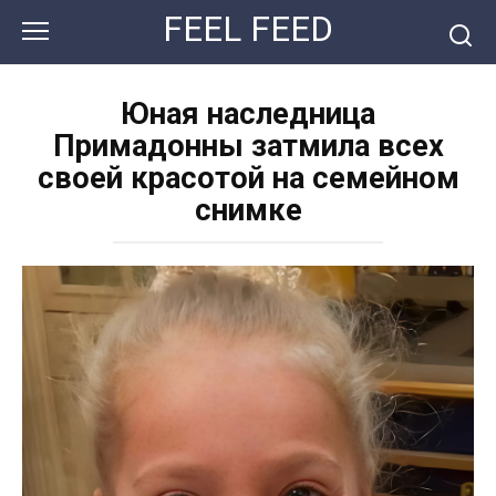
Перейти
FEEL FEED
к
контенту
Юная наследница
Примадонны затмила всех
своей красотой на семейном
снимке