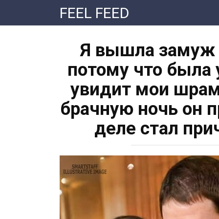
Перейти
FEEL FEED
к
контенту
Я вышла замуж 
потому что была 
увидит мои шрам
брачную ночь он п
деле стал при