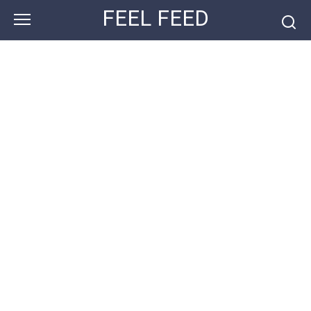
Перейти
FEEL FEED
к
контенту