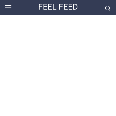
Перейти
FEEL FEED
к
контенту