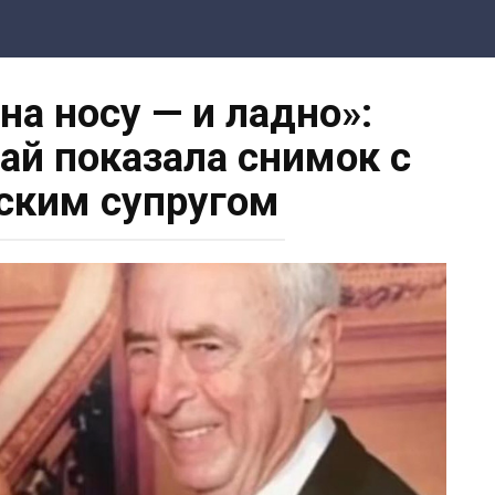
на носу — и ладно»:
й показала снимок с
ским супругом