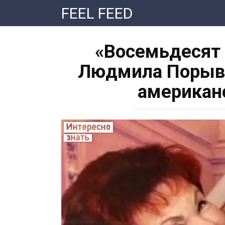
Перейти
FEEL FEED
к
контенту
«Восемьдесят 
Людмила Порыва
американ