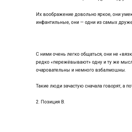
Их воображение довольно яркое, они ум
инфантильные, они — одни из самых друж
С ними очень легко общаться, они не «вя
редко «пережёвывают» одну и ту же мысль
очаровательны и немного взбалмошны.
Такие люди зачастую сначала говорят, а по
2. Позиция B.