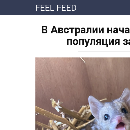
Перейти
FEEL FEED
к
контенту
В Австралии нач
популяция з