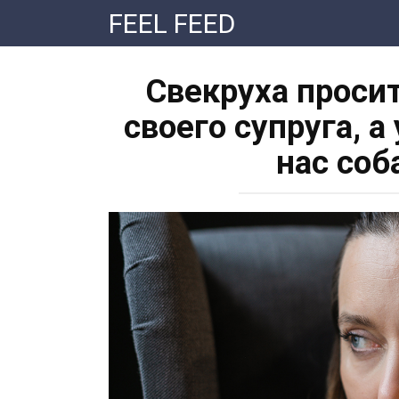
Перейти
FEEL FEED
к
контенту
Свекруха проси
своего супруга, а
нас соб