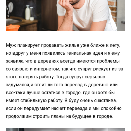
Муж планирует продавать жилье уже ближе к лету,
но вдруг у меня появилась гениальная идея и я ему
заявила, что в деревнях всегда имеются проблемы
со связью и интернетом, так что супруг рискует из-за
этого потерять работу. Тогда супруг серьезно
задумался, а стоит ли того переезд в деревню или
все-таки лучше остаться в городе, где он хотя бы
имеет стабильную работу. Я буду очень счастлива,
если он передумает насчет переезда и мы спокойно
продолжим строить планы на будущее в городе.