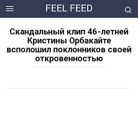
Перейти
FEEL FEED
к
контенту
Скандальный клип 46-летней
Кристины Орбакайте
всполошил поклонников своей
откровенностью