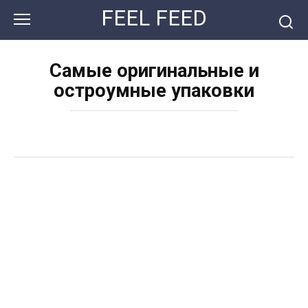
Перейти
FEEL FEED
к
контенту
Самые оригинальные и
остроумные упаковки