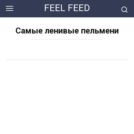
Перейти
FEEL FEED
к
контенту
Самые ленивые пельмени