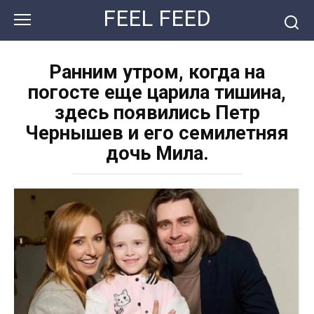
Перейти
FEEL FEED
к
контенту
Ранним утром, когда на
погосте еще царила тишина,
здесь появились Петр
Чернышев и его семилетняя
дочь Мила.