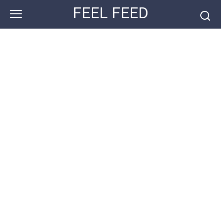
Перейти
FEEL FEED
к
контенту