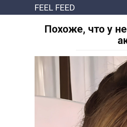
Перейти
FEEL FEED
к
контенту
Похоже, что у н
а