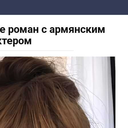
ее роман с армянским
ктером