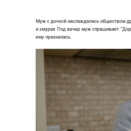
Муж с дочкой наслаждались обществом дру
и хмурая. Под вечер муж спрашивает: “Дор
ему призналась.