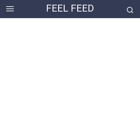
Перейти
FEEL FEED
к
контенту