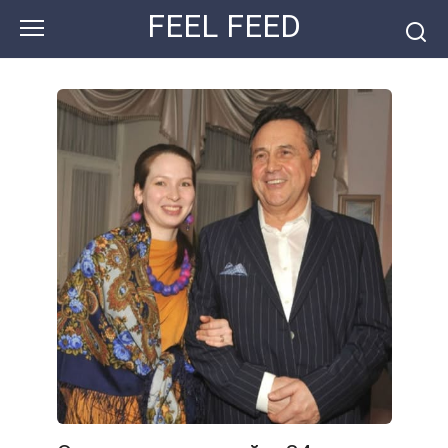
Перейти
FEEL FEED
к
контенту