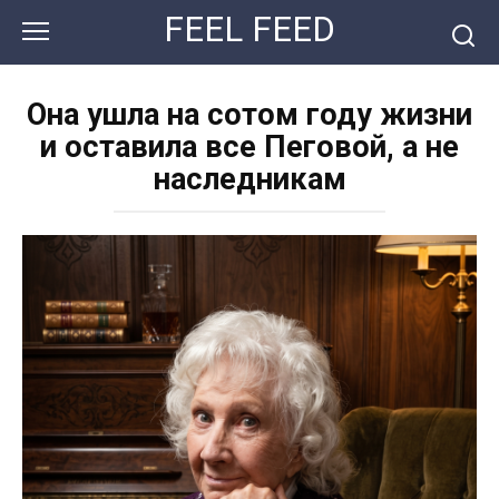
Перейти
FEEL FEED
к
контенту
Она ушла на сотом году жизни
и оставила все Пеговой, а не
наследникам