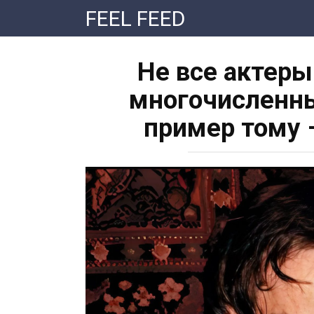
Перейти
FEEL FEED
к
контенту
Не все актер
многочисленны
пример тому 