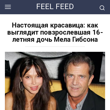
Перейти
FEEL FEED
к
контенту
Настоящая красавица: как
выглядит повзрослевшая 16-
летняя дочь Мела Гибсона