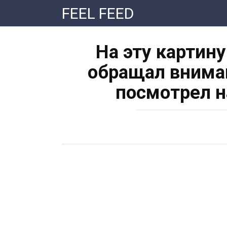
Перейти
FEEL FEED
к
контенту
На эту картину
обращал вниман
посмотрел н