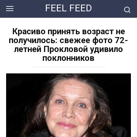
Перейти
FEEL FEED
к
контенту
Красиво принять возраст не
получилось: свежее фото 72-
летней Прокловой удивило
поклонников