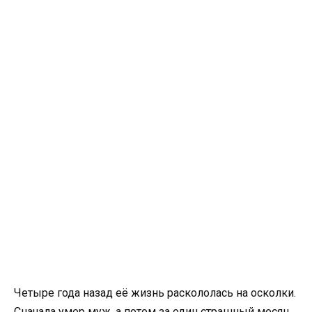
Четыре года назад её жизнь раскололась на осколки.
Сначала умер муж, а потом за один страшный месяц