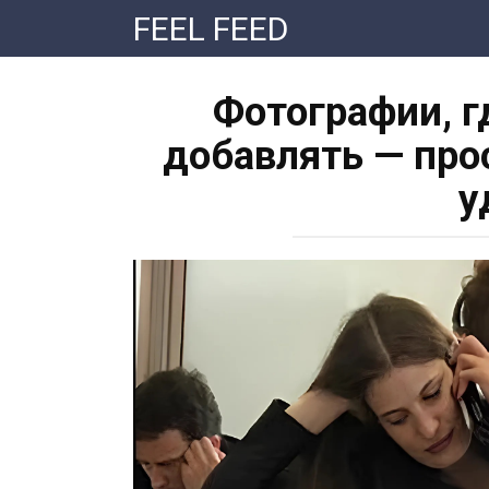
Перейти
FEEL FEED
к
контенту
Фотографии, г
добавлять — про
у