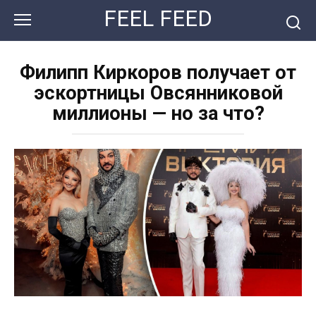
Перейти
FEEL FEED
к
контенту
Филипп Киркоров получает от
эскортницы Овсянниковой
миллионы — но за что?