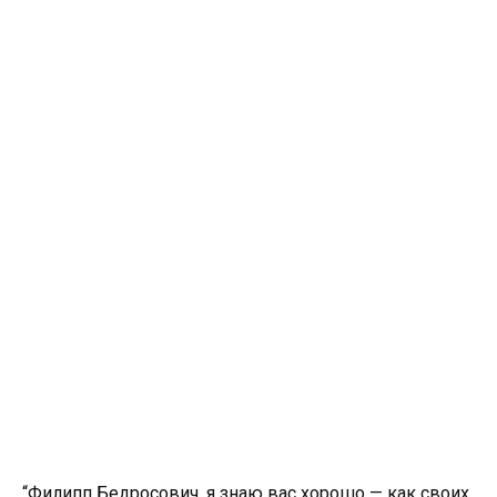
“Филипп Бедросович, я знаю вас хорошо — как своих