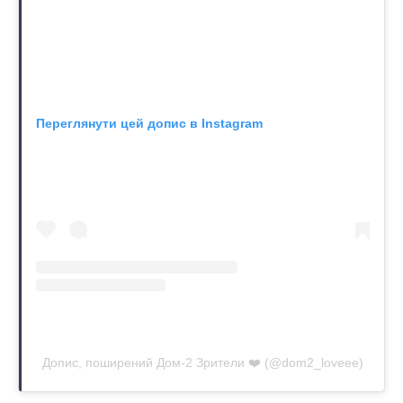
Переглянути цей допис в Instagram
Допис, поширений Дом-2 Зрители ❤️ (@dom2_loveee)