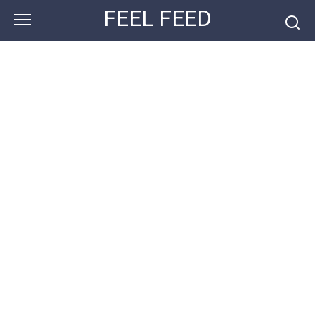
Перейти
FEEL FEED
к
контенту