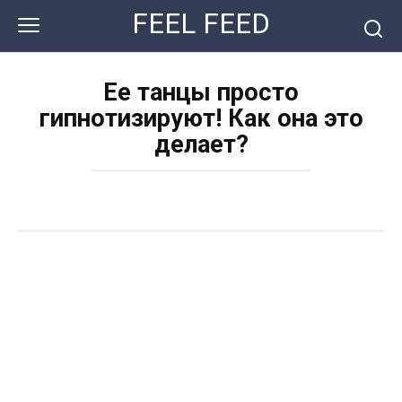
Перейти
FEEL FEED
к
контенту
Ее танцы просто
гипнотизируют! Как она это
делает?