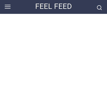
Перейти
FEEL FEED
к
контенту