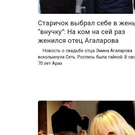
Старичок выбрал себе в жен
“внучку”: На ком на сей раз
женился отец Агаларова
Новость о свадьбе отца Эмина Агаларова
всколыхнула Сеть. Роспись была тайной. В св
70 лет Араз