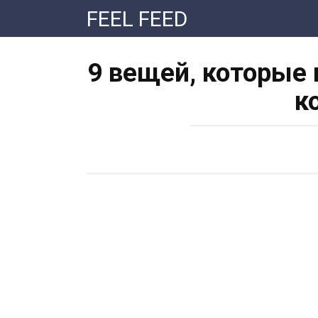
Перейти
FEEL FEED
к
контенту
9 вещей, которые 
к