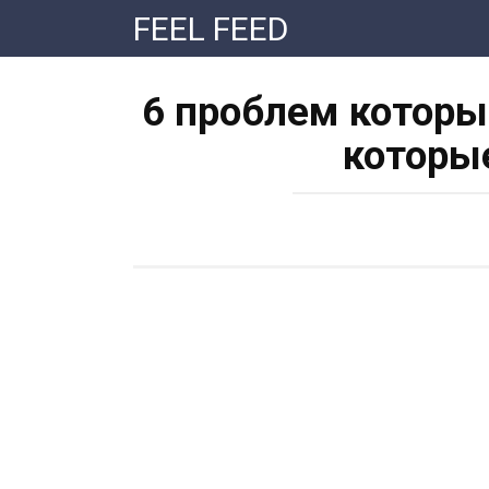
Перейти
FEEL FEED
к
контенту
6 проблем которы
которы