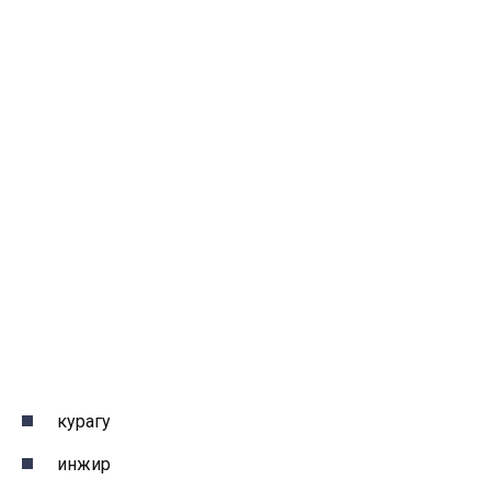
курагу
инжир