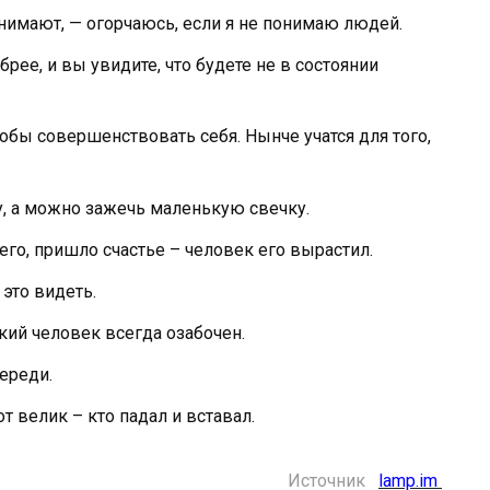
онимают, — огорчаюсь, если я не понимаю людей.
рее, и вы увидите, что будете не в состоянии
тобы совершенствовать себя. Нынче учатся для того,
, а можно зажечь маленькую свечку.
го, пришло счастье – человек его вырастил.
 это видеть.
ий человек всегда озабочен.
переди.
от велик – кто падал и вставал.
Источник
lamp.im