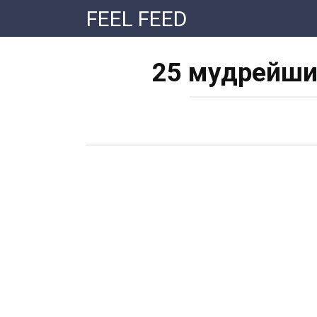
Перейти
FEEL FEED
к
контенту
25 мудpейши