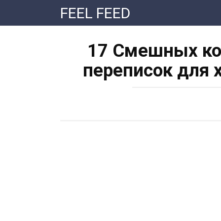
Перейти
FEEL FEED
к
контенту
17 Смешных ко
переписок для 