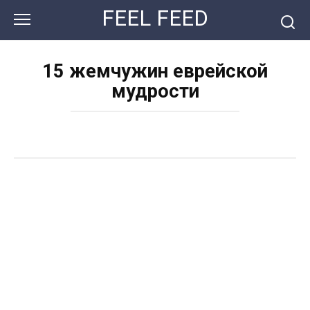
Перейти
FEEL FEED
к
контенту
15 жемчужин еврейской
мудрости