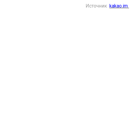
Источник
kakao.im