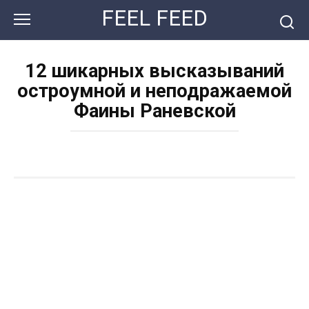
Перейти
FEEL FEED
к
контенту
12 шикарных высказываний
остроумной и неподражаемой
Фаины Раневской