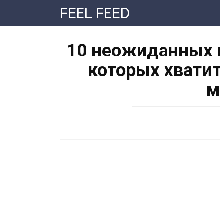
Перейти
FEEL FEED
к
контенту
10 неожиданных п
которых хватит
м