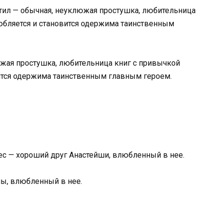
Стил — обычная, неуклюжая простушка, любительница
любляется и становится одержима таинственным
южая простушка, любительница книг с привычкой
вится одержима таинственным главным героем.
гес — хороший друг Анастейши, влюбленный в нее.
ы, влюбленный в нее.