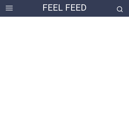
Перейти
FEEL FEED
к
контенту